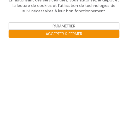
En autorisant ces services tiers, vous autorisez le dépôt et
la lecture de cookies et l'utilisation de technologies de
suivi nécessaires à leur bon fonctionnement.
Informations utiles
PARAMÉTRER
Mentions légales
ACCEPTER & FERMER
Protection des données
Ouvrir la barre de gestion des co
Déclarer une réclamation
Soprasolar 2020 © Tous droits réservé