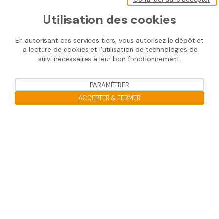
Nous contacter
Utilisation des cookies
En autorisant ces services tiers, vous autorisez le dépôt et
la lecture de cookies et l'utilisation de technologies de
Nos solutions
suivi nécessaires à leur bon fonctionnement.
SOPRASOLAR® FIX EVO
PARAMÉTRER
SOPRASOLAR® FIX EVO TILT
ACCEPTER & FERMER
SOPRASOLAR® FIX EVO TILT PVC/TPO
Ouvrir la barre de gestion des co
SOPRASOLAR® FLEX
SOPRASOLAR® PARK
Informations utiles
Mentions légales