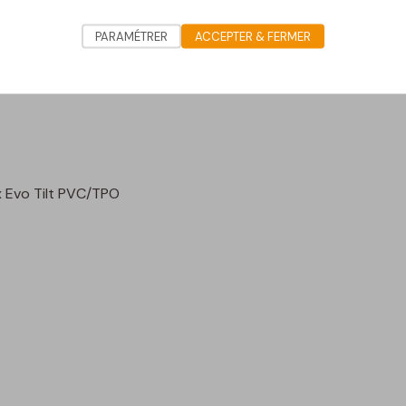
PARAMÉTRER
ACCEPTER & FERMER
t PVC/TPO a été installé sur le toit de l'usine Casearia Monti 
 Evo Tilt PVC/TPO