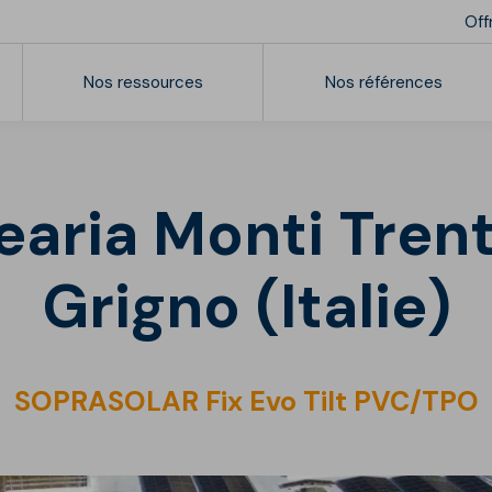
Off
Nos ressources
Nos références
Nos vidéos
Batiments tertiaires
Ré
Ouvrages publics
aria Monti Trent
Connaissances & formations
Références
Grigno (Italie)
Mise en oeuvre
Webinars et conférences
SOPRASOLAR Fix Evo Tilt PVC/TPO