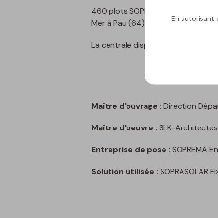
460 plots SOPRASOLAR Fix Evo Tilt s
En autorisant c
Mer à Pau (64).
La centrale dispose d'une puissanc
Maître d'ouvrage :
Direction Dépar
Maître d'oeuvre :
SLK-Architectes
Entreprise de pose :
SOPREMA Ent
Solution utilisée :
SOPRASOLAR Fix 