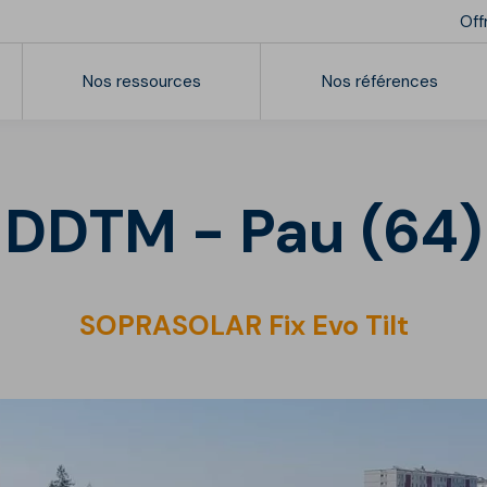
Off
Nos ressources
Nos références
Nos vidéos
Batiments tertiaires
Ré
Ouvrages publics
DDTM - Pau (64)
Connaissances & formations
Références
Mise en oeuvre
SOPRASOLAR Fix Evo Tilt
Webinars et conférences