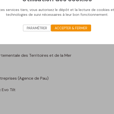
ur PVC ont été installés sur la toiture de la Direction Départ
es services tiers, vous autorisez le dépôt et la lecture de cookies et 
technologies de suivi nécessaires à leur bon fonctionnement.
e totale de 72,32kWc.
PARAMÉTRER
ACCEPTER & FERMER
tementale des Territoires et de la Mer
reprises (Agence de Pau)
Evo Tilt