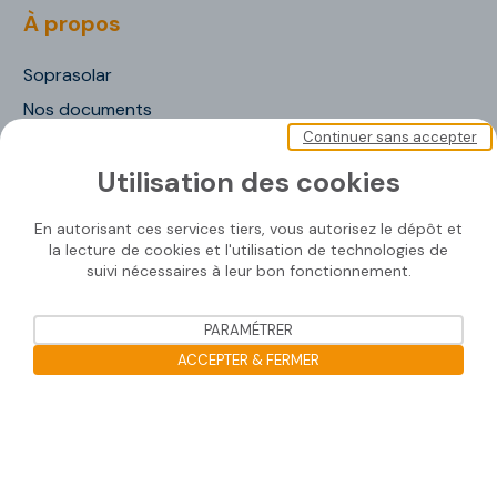
À propos
Soprasolar
Nos documents
Continuer sans accepter
Nous contacter
Utilisation des cookies
En autorisant ces services tiers, vous autorisez le dépôt et
Nos solutions
la lecture de cookies et l'utilisation de technologies de
suivi nécessaires à leur bon fonctionnement.
SOPRASOLAR® FIX EVO
SOPRASOLAR® FIX EVO TILT
PARAMÉTRER
ACCEPTER & FERMER
SOPRASOLAR® FIX EVO TILT PVC/TPO
SOPRASOLAR® FLEX
Ouvrir la barre de gestion des co
SOPRASOLAR® PARK